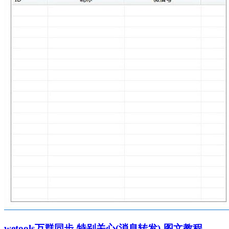
wetools万群同步-特别关心(消息转发)-图文教程